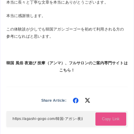
本当に長々と丁寧な文章を本当にありがとうございます。
本当に感謝致します。
この体験談が少しでも韓国アガシゴーゴーを初めて利用される方の
参考になればと思います。
韓国 風俗 夜遊び 按摩（アンマ）、フルサロンのご案内専門サイトは
こちら！
Share
Share
Share Article:
on
on
Facebook
Twitter
Copy Link